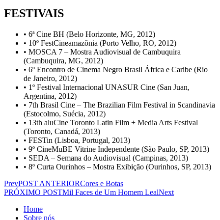
FESTIVAIS
• 6ª Cine BH (Belo Horizonte, MG, 2012)
• 10º FestCineamazônia (Porto Velho, RO, 2012)
• MOSCA 7 – Mostra Audiovisual de Cambuquira
(Cambuquira, MG, 2012)
• 6º Encontro de Cinema Negro Brasil África e Caribe (Rio
de Janeiro, 2012)
• 1º Festival Internacional UNASUR Cine (San Juan,
Argentina, 2012)
• 7th Brasil Cine – The Brazilian Film Festival in Scandinavia
(Estocolmo, Suécia, 2012)
• 13th aluCine Toronto Latin Film + Media Arts Festival
(Toronto, Canadá, 2013)
• FESTin (Lisboa, Portugal, 2013)
• 9º CineMuBE Vitrine Independente (São Paulo, SP, 2013)
• SEDA – Semana do Audiovisual (Campinas, 2013)
• 8º Curta Ourinhos – Mostra Exibição (Ourinhos, SP, 2013)
Prev
POST ANTERIOR
Cores e Botas
PRÓXIMO POST
Mil Faces de Um Homem Leal
Next
Home
Sobre nós