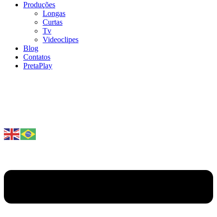
Produções
Longas
Curtas
Tv
Videoclipes
Blog
Contatos
PretaPlay