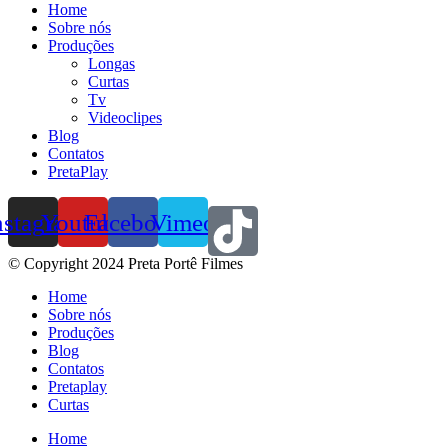
Home
Sobre nós
Produções
Longas
Curtas
Tv
Videoclipes
Blog
Contatos
PretaPlay
nstagram
Youtube
Facebook
Vimeo
© Copyright 2024 Preta Portê Filmes
Home
Sobre nós
Produções
Blog
Contatos
Pretaplay
Curtas
Home