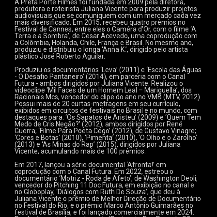
A Preta Portê Filmes foi fundada em 2009 pela diretora,
produtora e roteirista Juliana Vicente para produzir projetos
audiovisuais que se comuniquem com um mercado cada vez
mais diversificado. Em 2015, recebeu quatro prêmios no
Festival de Cannes, entre eles o Caméra d'Or, com o filme ‘A
Terra e a Sombra’, de Cesar Acevedo, uma coprodução com
a Colômbia, Holanda, Chile, França e Brasil. No mesmo ano,
produziu e distribuiu o longa ‘Anna K.’, dirigido pelo artista
plástico José Roberto Aguilar.
Produziu os documentários ‘Leva’ (2011) e ‘Escola das Águas
- O Desafio Pantaneiro’ (2014), em parceria com o Canal
Futura - ambos dirigidos por Juliana Vicente. Realizou o
videoclipe ‘Mil Faces de um Homem Leal – Mariguella’, dos
Racionais Mcs, vencedor do clipe do ano no VMB (MTV, 2012).
Possui mais de 20 curtas-metragens em seu currículo,
exibidos em circuitos de festivais no Brasil e no mundo, com
destaques para: ‘Os Sapatos de Aristeu’ (2009) e ‘Quem Tem
Medo de Cris Negão?’ (2012), ambos dirigidos por René
Guerra; ‘Filme Para Poeta Cego’ (2012), de Gustavo Vinagre;
‘Cores e Botas’ (2010), ‘Pimenta’ (2010), ‘O Olho e o Zarolho’
(2013) e ‘As Minas do Rap’ (2015), dirigidos por Juliana
Vicente, acumulando mais de 100 prêmios.
Em 2017, lançou a série documental ‘Afronta!’ em
coprodução com o Canal Futura. Em 2022, estreou o
documentário ‘Motriz - Roda de Afeto’, de Washington Deoli,
vencedor do Pitching 11 Doc Futura, em exibição no canal e
no Globoplay, ‘Diálogos com Ruth De Souza’, que deu à
Juliana Vicente o prêmio de Melhor Direção de Documentário
no Festival do Rio, e o prêmio Marco Antônio Guimarães no
festival de Brasília, e foi lançado comercialmente em 2024.