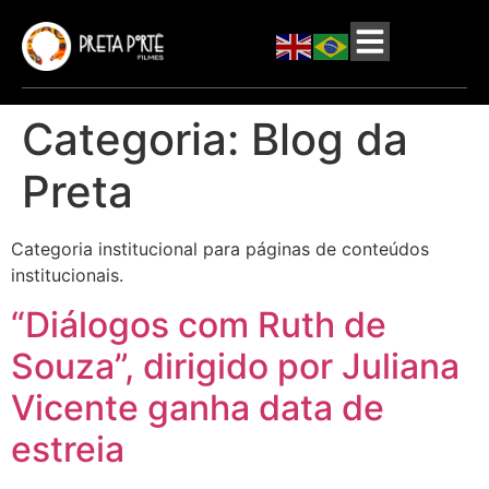
Categoria:
Blog da
Preta
Categoria institucional para páginas de conteúdos
institucionais.
“Diálogos com Ruth de
Souza”, dirigido por Juliana
Vicente ganha data de
estreia