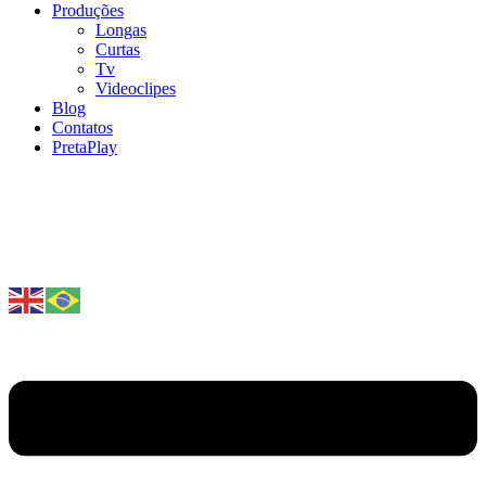
Produções
Longas
Curtas
Tv
Videoclipes
Blog
Contatos
PretaPlay