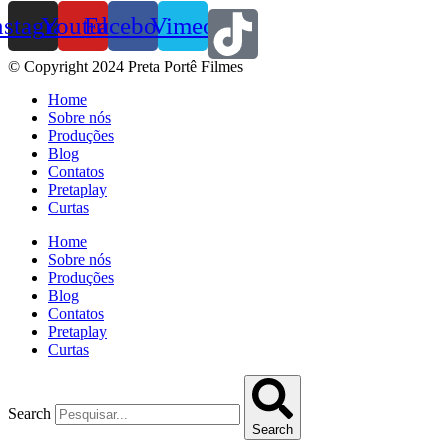
nstagram
Youtube
Facebook
Vimeo
© Copyright 2024 Preta Portê Filmes
Home
Sobre nós
Produções
Blog
Contatos
Pretaplay
Curtas
Home
Sobre nós
Produções
Blog
Contatos
Pretaplay
Curtas
Search
Search