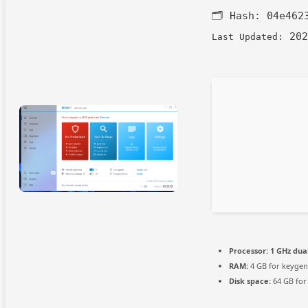
🗂 Hash:
04e462
202
Last Updated:
Processor:
1 GHz dua
RAM:
4 GB for keygen
Disk space:
64 GB for