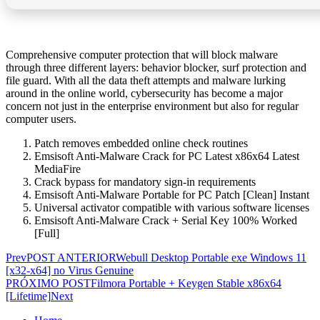
Comprehensive computer protection that will block malware
through three different layers: behavior blocker, surf protection and
file guard. With all the data theft attempts and malware lurking
around in the online world, cybersecurity has become a major
concern not just in the enterprise environment but also for regular
computer users.
Patch removes embedded online check routines
Emsisoft Anti-Malware Crack for PC Latest x86x64 Latest
MediaFire
Crack bypass for mandatory sign-in requirements
Emsisoft Anti-Malware Portable for PC Patch [Clean] Instant
Universal activator compatible with various software licenses
Emsisoft Anti-Malware Crack + Serial Key 100% Worked
[Full]
Prev
POST ANTERIOR
Webull Desktop Portable exe Windows 11
[x32-x64] no Virus Genuine
PRÓXIMO POST
Filmora Portable + Keygen Stable x86x64
[Lifetime]
Next