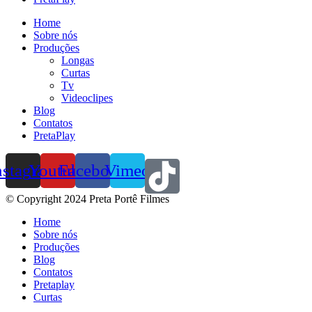
Home
Sobre nós
Produções
Longas
Curtas
Tv
Videoclipes
Blog
Contatos
PretaPlay
nstagram
Youtube
Facebook
Vimeo
© Copyright 2024 Preta Portê Filmes
Home
Sobre nós
Produções
Blog
Contatos
Pretaplay
Curtas