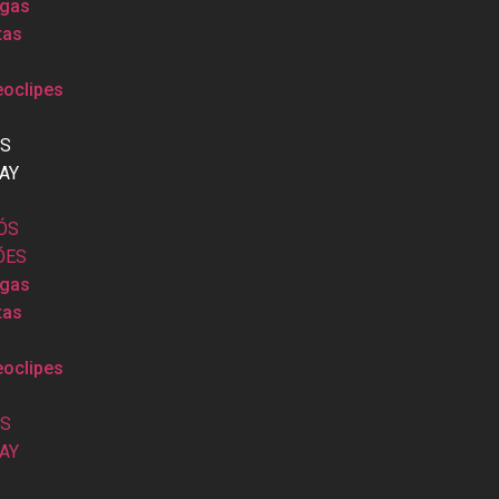
gas
tas
eoclipes
OS
AY
ÓS
ÕES
gas
tas
eoclipes
OS
AY