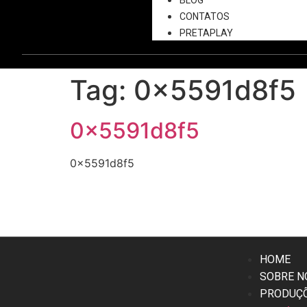
BLOG
CONTATOS
PRETAPLAY
Tag:
0x5591d8f5
0x5591d8f5
0x5591d8f5
HOME
SOBRE N
PRODUÇ