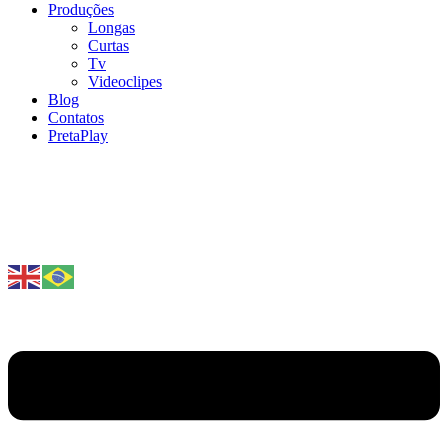
Produções
Longas
Curtas
Tv
Videoclipes
Blog
Contatos
PretaPlay