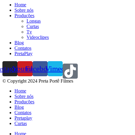
Home
Sobre nós
Produções
Longas
Curtas
Tv
Videoclipes
Blog
Contatos
PretaPlay
nstagram
Youtube
Facebook
Vimeo
© Copyright 2024 Preta Portê Filmes
Home
Sobre nós
Produções
Blog
Contatos
Pretaplay
Curtas
Home