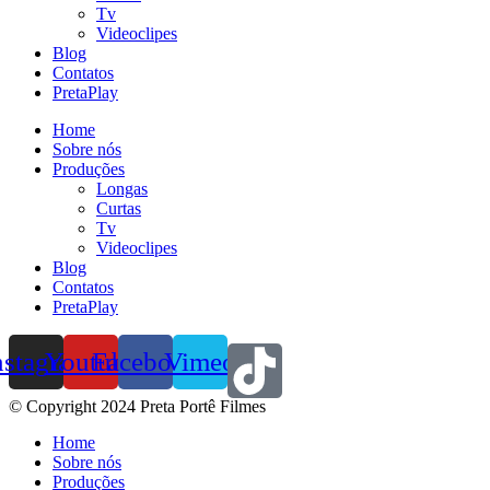
Tv
Videoclipes
Blog
Contatos
PretaPlay
Home
Sobre nós
Produções
Longas
Curtas
Tv
Videoclipes
Blog
Contatos
PretaPlay
nstagram
Youtube
Facebook
Vimeo
© Copyright 2024 Preta Portê Filmes
Home
Sobre nós
Produções