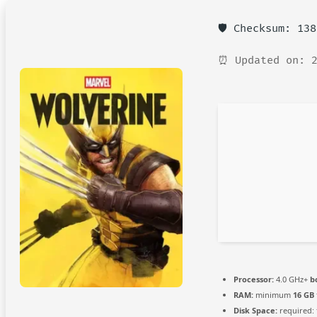
🛡️ Checksum: 13
⏰ Updated on: 2
Processor:
4.0 GHz+
b
RAM:
minimum
16 GB
Disk Space:
required: 