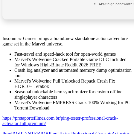
GPU:
high bandwidth
Insomniac Games brings a brand-new standalone action-adventure
game set in the Marvel universe.
Fast-travel and speed-hack tool for open-world games
Marvel’s Wolverine Cracked Portable Game DLC Included
for Windows High-Bitrate Reddit 2026 FREE
Crash log analyzer and automated memory dump optimization
tool
Marvel’s Wolverine Full Unlocked Repack Crash Fix
HDR10+ Terabox
Seasonal unlockable item synchronizer for custom offline
singleplayer characters
Marvel’s Wolverine EMPRESS Crack 100% Working for PC
Torrent Download
https://pretaportefilmes.com.br/ping-tester-professional-crack-
activator-full-premium/
Prev
POST ANTERIOR
Ping Tester Professional Crack + Activator