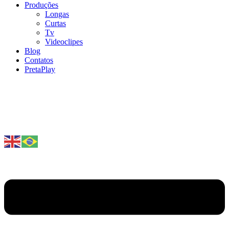
Produções
Longas
Curtas
Tv
Videoclipes
Blog
Contatos
PretaPlay