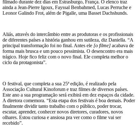
filmado durante dez dias em Estrasburgo, França. O elenco traz
ainda a Jean-Pierre Igoux, Fayssal Benbahmed, Lucas Perruche e
Leonor Galindo Frot, além de Pigalle, uma Basset Dachshunds.
Aliás, através do intercâmbio entre as produtoras e os profissionais
de diferentes países a história ganhou em sutileza, diz Daniella. “A
principal transformação foi no final. Antes ele
[o filme]
acabava de
forma mais brusca e um pouco pessimista. O desencontro era mais
trágico. Hoje fico feliz com o novo final. Ele completa melhor o
ciclo da protagonista”.
O festival, que completa a sua 25ª edição, é realizado pela
Associação Cultural Kinoforum e traz filmes de diversos países.
Este ano a sua programação será exibirá em dez espaços da cidade.
A diretora comemora. “Esta etapa dos festivais é boa demais. Poder
finalmente dividir tanto trabalho com o público, poder trocar,
escutar, aprender, conhecer novos diretores, curadores, novos
olhares. Estou curiosa e ansiosa pra ver como o filme vai ser
recebido”.