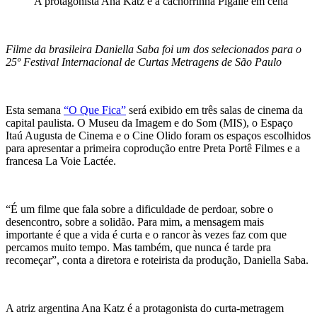
A protagonista Ana Katz e a cachorrinha Pigalle em cena
Filme da brasileira Daniella Saba foi um dos selecionados para o
25º Festival Internacional de Curtas Metragens de São Paulo
Esta semana
“O Que Fica”
será exibido em três salas de cinema da
capital paulista. O Museu da Imagem e do Som (MIS), o Espaço
Itaú Augusta de Cinema e o Cine Olido foram os espaços escolhidos
para apresentar a primeira coprodução entre Preta Portê Filmes e a
francesa La Voie Lactée.
“É um filme que fala sobre a dificuldade de perdoar, sobre o
desencontro, sobre a solidão. Para mim, a mensagem mais
importante é que a vida é curta e o rancor às vezes faz com que
percamos muito tempo. Mas também, que nunca é tarde pra
recomeçar”, conta a diretora e roteirista da produção, Daniella Saba.
A atriz argentina Ana Katz é a protagonista do curta-metragem