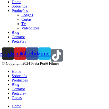
Home
Sobre nós
Produções
Longas
Curtas
Tv
Videoclipes
Blog
Contatos
PretaPlay
nstagram
Youtube
Facebook
Vimeo
© Copyright 2024 Preta Portê Filmes
Home
Sobre nós
Produções
Blog
Contatos
Pretaplay
Curtas
Home