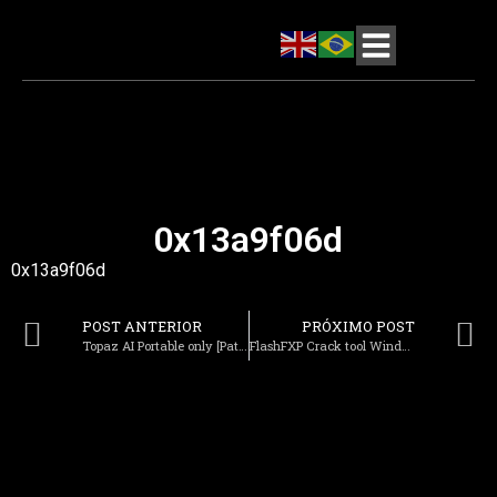
0x13a9f06d
0x13a9f06d
POST ANTERIOR
PRÓXIMO POST
Topaz AI Portable only [Patch] Lifetime Genuine
FlashFXP Crack tool Windows 11 (x86x64) Windows 10 Tested